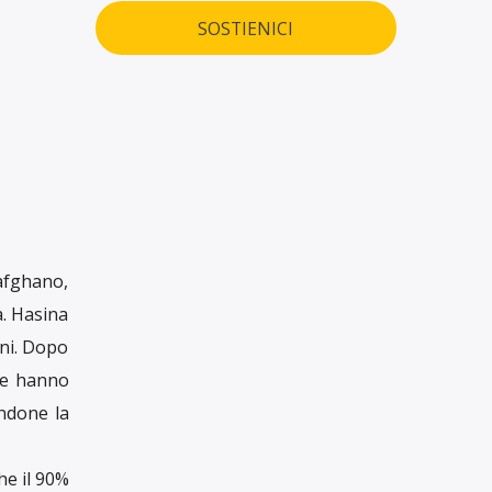
SOSTIENICI
 afghano,
a. Hasina
ani. Dopo
che hanno
ndone la
he il 90%