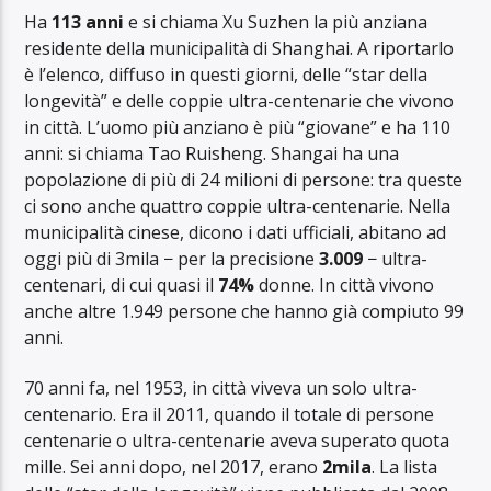
Ha
113 anni
e si chiama Xu Suzhen la più anziana
residente della municipalità di Shanghai. A riportarlo
è l’elenco, diffuso in questi giorni, delle “star della
longevità” e delle coppie ultra-centenarie che vivono
in città.
L’uomo più anziano è più “giovane” e ha
110
anni: si chiama Tao Ruisheng. Shangai ha una
popolazione di più di 24 milioni di persone: tra queste
ci sono anche quattro coppie ultra-centenarie. Nella
municipalità cinese, dicono i dati ufficiali, abitano ad
oggi più di 3mila − per la precisione
3.009
− ultra-
centenari, di cui quasi il
74%
donne. In città vivono
anche altre 1.949 persone che hanno già compiuto 99
anni.
70 anni fa, nel 1953, in città viveva un solo ultra-
centenario. Era il 2011, quando il totale di persone
centenarie o ultra-centenarie aveva superato quota
mille. Sei anni dopo, nel 2017, erano
2mila
. La lista