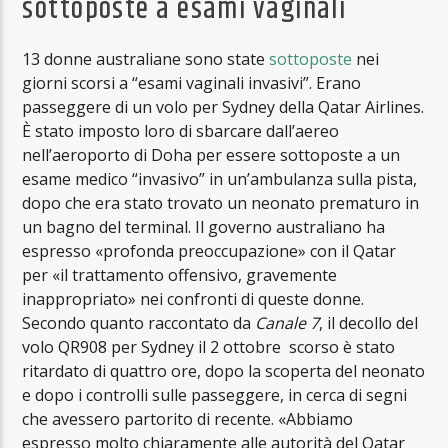
sottoposte a esami vaginali
13 donne australiane sono state
sottoposte
nei
giorni scorsi a “esami vaginali invasivi”. Erano
passeggere di un volo per Sydney della Qatar Airlines.
È stato imposto loro di sbarcare dall’aereo
nell’aeroporto di Doha per essere sottoposte a un
esame medico “invasivo” in un’ambulanza sulla pista,
dopo che era stato trovato un neonato prematuro in
un bagno del terminal. Il governo australiano ha
espresso «profonda preoccupazione» con il Qatar
per «il trattamento offensivo, gravemente
inappropriato» nei confronti di queste donne.
Secondo quanto raccontato da
Canale 7
, il decollo del
volo QR908 per Sydney il 2 ottobre scorso è stato
ritardato di quattro ore, dopo la scoperta del neonato
e dopo i controlli sulle passeggere, in cerca di segni
che avessero partorito di recente. «Abbiamo
espresso molto chiaramente alle autorità del Qatar