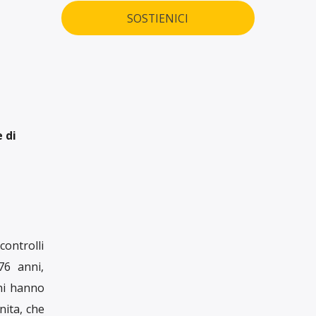
SOSTIENICI
 di
controlli
76 anni,
thi hanno
nita, che