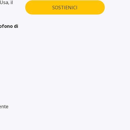
Usa, il
SOSTIENICI
ofono di
ente