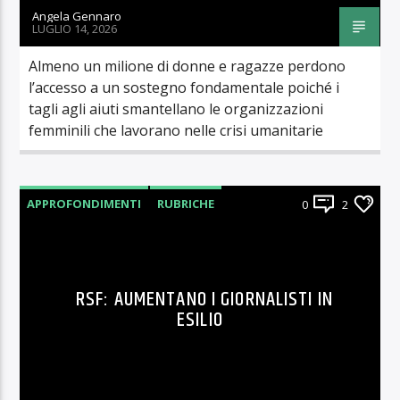
Angela Gennaro
LUGLIO 14, 2026
Almeno un milione di donne e ragazze perdono
l’accesso a un sostegno fondamentale poiché i
tagli agli aiuti smantellano le organizzazioni
femminili che lavorano nelle crisi umanitarie
APPROFONDIMENTI
RUBRICHE
0
2
RSF: AUMENTANO I GIORNALISTI IN
ESILIO