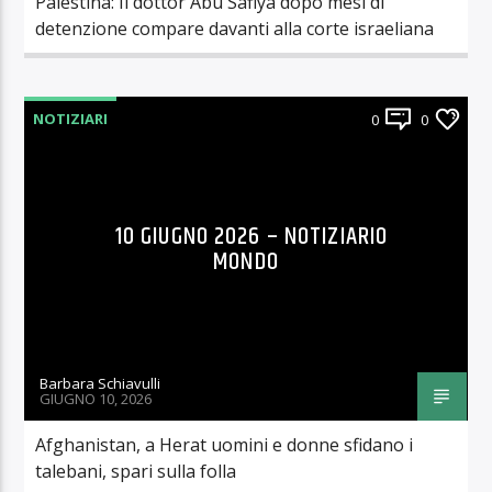
Palestina: Il dottor Abu Safiya dopo mesi di
detenzione compare davanti alla corte israeliana
NOTIZIARI
0
0
10 GIUGNO 2026 – NOTIZIARIO
MONDO
Barbara Schiavulli
GIUGNO 10, 2026
Afghanistan, a Herat uomini e donne sfidano i
talebani, spari sulla folla