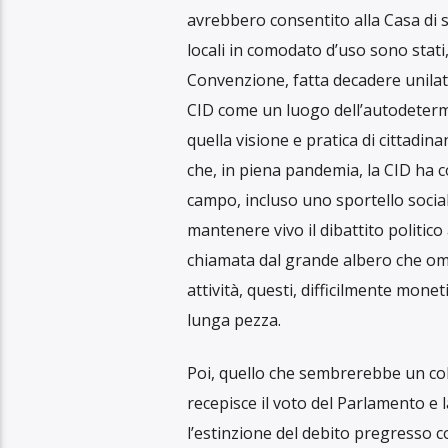
A cura di Loretta Bondì.
Intervista con Maura Cossutta, pre
Torniamo a parlare della “Casa Int
potenzialmente importanti nella lu
Cossutta, la sua presidente.
Diciamo subito, per dovere di tras
della Casa. Ricordiamo che la “Casa