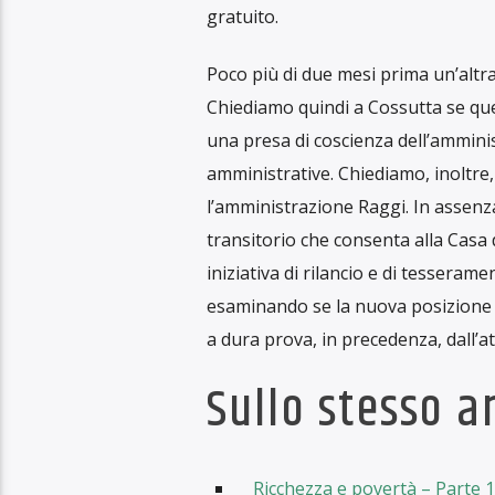
contenzioso con il Comune di Roma. 
seicentesco del Buon Pastore che os
italiano. La Casa aveva accumulato 
rifiuto della giunta Raggi di riconosc
alle 30.000 persone che la visitano
2