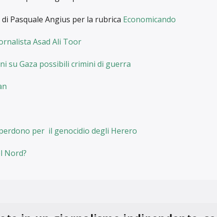
imasta per lungo tempo un’araba fenice. Alla fine è dovuto
che ha riconosciuto la mancanza di equità nei costi imposti d
e ha sancito il valore di utilità pubblica della stessa, delle at
del suo ruolo nelle battaglie di libertà delle donne.
 quindi stanziato 900.000 euro che, nell’intenzione del legis
ldare il suo debito. Il ripristino della Convenzione e la cess
inoltre, sanciti dalla “Legge di stabilità” 2020. Ricordiamo ch
eralmente dall’amministrazione Raggi, riconosceva la central