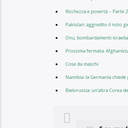
La risoluzione del contenzioso è r
intervenire il parlamento italiano, 
Comune alle associazioni della Casa, 
che ospita, dei servizi che presta e 
Nel dicembre 2020, il Parlamento ha
avrebbero consentito alla Casa di sa
locali in comodato d’uso sono stati, 
Convenzione, fatta decadere unilat