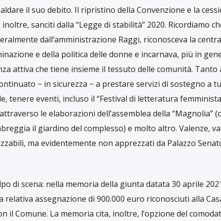
sidente della “Casa internazionale delle Donne”.
ernazionale delle Donne” di Roma perché vi sono novità
nga saga che la riguarda, e lo facciamo ancora una volta c
parenza, che l’Associazione “Le Funambole” fa parte del cons
 Internazionale delle Donne” ha vissuto anni duri a causa di