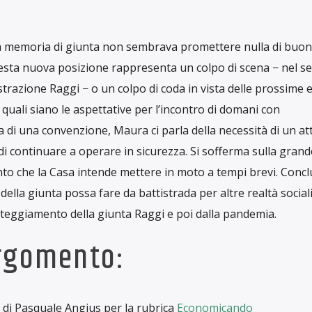
Il contenzioso derivava dal debito per l’uso dello stabile
pita da 30 anni le attività di questo centro vitale del femm
un forte debito a causa di un canone di locazione eccessivo 
ere il valore dei servizi sociali, culturali e politici che la Casa
 ogni anno.