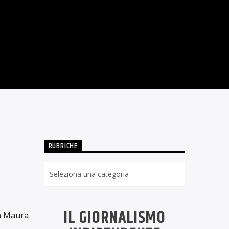
DI CODA?
1