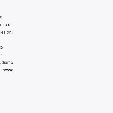
inismo
e del
Con una tua donazione, anche piccola, ci
 offre
aiuti a raccontare il mondo in maniera
libera, critica e responsabile
SOSTIENICI