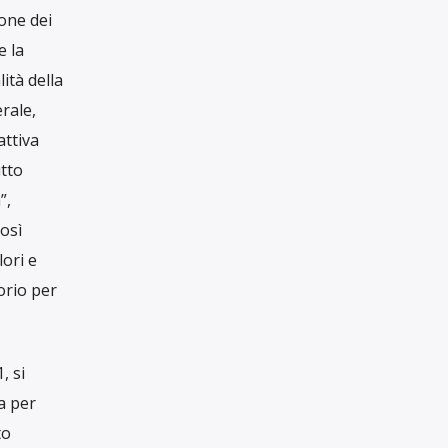
RUBRICHE
Rubriche
IL GIORNALISMO
on Maura
INDIPENDENTE
HA BISOGNO
orzio
DEL TUO AIUTO
 un