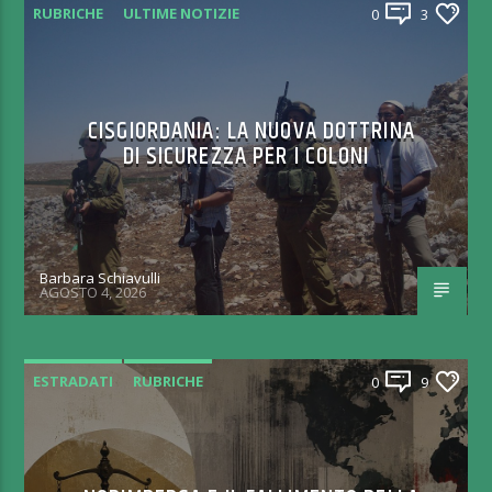
RUBRICHE
ULTIME NOTIZIE
0
3
CISGIORDANIA: LA NUOVA DOTTRINA
DI SICUREZZA PER I COLONI
Barbara Schiavulli
AGOSTO 4, 2026
ESTRADATI
RUBRICHE
0
9