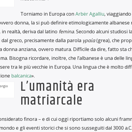
a scrittura si è affermata per la prima volta. Da dove arrivano
o creare dei sensi? Quanto le nostre lingue siano state infl
 la storia di una società prenda direzioni diverse a seconda d
 dicono le comunità di parlanti. Donna deriva dal latino
dŏmn
ioè signora, padrona di uno spazio non domestico, ma societa
tica Grecia, in cui le leggi, la politica, la cultura erano mater
gate a un ruolo passivo e domestico che prevedeva la total
ente, al marito. La vita della donna era scandita prevalent
nella parte interna della casa, detta gineceo. Tutto questo 
di matrice indoeuropea) della parola greca donna
γυνή
[γυναικ
dire sposa. Poi, nella seconda, diventa donna, femmina. Nell
cella. In spagnolo
mujer
,
mulher
in portoghese, e poi
femm
lla famiglia delle lingue da cui derivano, e cioè le romanze
vengono fatte derivare dal latino
mulier
da
mulleris
– che vuol
 patriarcale che si è via via affermato e che ha volutamente