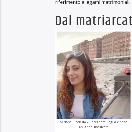
Un tempo, i luoghi e le persone era
le acque degli oceani e le catene mo
proviamo a raccogliere insieme ad
Straniere
, sezione regionale) e Arb
primissime informazioni che ruotan