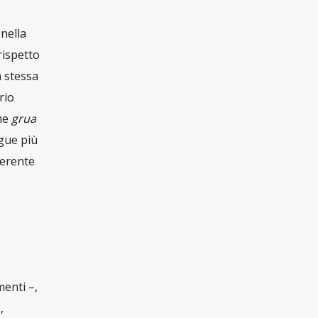
 le
uenzate
ei sensi
a
,
rio. A
ia degli
e
emente
combacia
ός, ἡ],
a terza
e
in
 dire
 legato