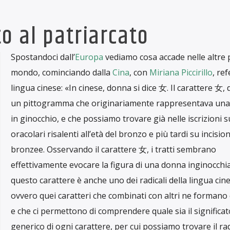
no legati, oggi sono interconnessi da un unico filo condutto
ntuose: le lingue. Sulla base di diverse fonti storiche e lingu
Anils
Basilicata (
Associazione Nazionale Insegnanti Lingue
ër Agalliu – giornalista, collaboratore di
Albania News
– le
o intorno alla parola donna. Valentina Barile su
Radio Bulle