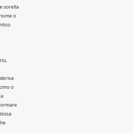
IL GIORNALISMO
INDIPENDENTE
HA BISOGNO
DEL TUO AIUTO
Con una tua donazione, anche piccola, ci
aiuti a raccontare il mondo in maniera
libera, critica e responsabile
SOSTIENICI
 Ovest e
è