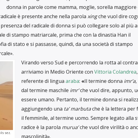
cast
a la parola donna?
ella parola
donna
in alcune lingue del mondo, prese da Est a
neare un profilo iniziale di ciò che è stato, che è e che sarà 