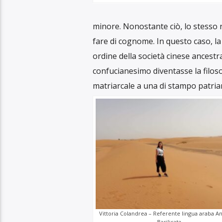
Ascolta il pod
13
Da dove arriv
Per avere un’idea dell’etimologia d
da Nord a Sud, per cominciare a deli