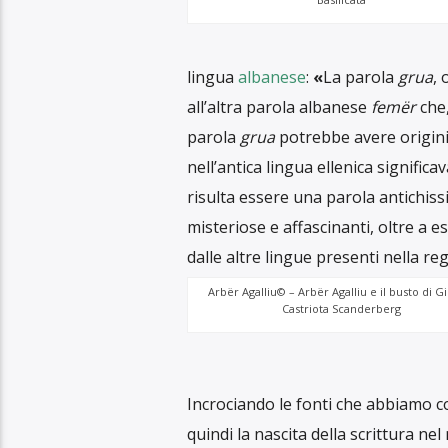
necessario tornare ai tempi in cui l
nostre lingue? Può il nostro parlat
dagli eventi storico-sociali, o come
che vengono dati alle parole, ce lo
domĭna
– femminile di
dominus
, c
differenza di quanto accadeva nell’an
uomini, mentre le donne erano rele
obbedienza al padre e, successivam
all’interno delle mura domestiche, 
con la derivazione dal sanscrito (
che nella sua prima accezione vuol 
moglie, concubina. Nella quarta an
francese hanno un senso lontano da
derivanti dal latino. Le prime due 
acquoso o molliccio – da un sistema