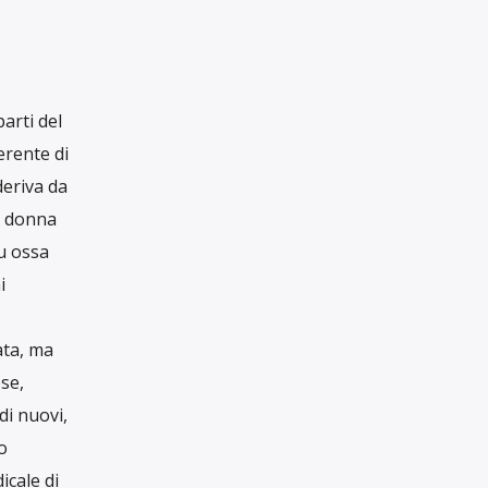
RUBRICHE
re, oltre
istiche,
Rubriche
ts
.