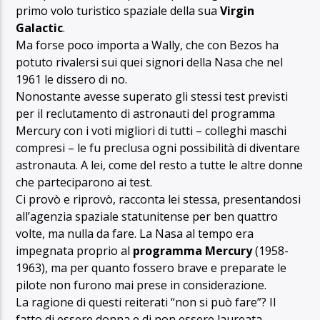
primo volo turistico spaziale della sua
Virgin
Galactic
.
Ma forse poco importa a Wally, che con Bezos ha
potuto rivalersi sui quei signori della Nasa che nel
1961 le dissero di no.
Nonostante avesse superato gli stessi test previsti
per il reclutamento di astronauti del programma
Mercury con i voti migliori di tutti – colleghi maschi
compresi – le fu preclusa ogni possibilità di diventare
astronauta. A lei, come del resto a tutte le altre donne
che parteciparono ai test.
Ci provò e riprovò, racconta lei stessa, presentandosi
all’agenzia spaziale statunitense per ben quattro
volte, ma nulla da fare. La Nasa al tempo era
impegnata proprio al
programma Mercury
(1958-
1963), ma per quanto fossero brave e preparate le
pilote non furono mai prese in considerazione.
La ragione di questi reiterati “non si può fare”? Il
fatto di essere donna e di non essere laureata.