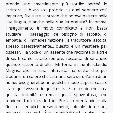
prende uno smarrimento più sottile: perché lo
scrittore si è avviato proprio su quel sentiero così
impervio, fra tutte le strade che poteva battere nella
sua lingua, e anche nella sua letteratura? Insomma,
l’inseguimento è molto complicato e non basta
studiare il paesaggio, c’è bisogno di ascolto, di
empatia, di immedesimazione. Il traduttore ascolta,
spesso ossessivamente… questo è un mestiere per
ossessivi, la voce di un assente che racconta di altri e
di sé. E come accade sempre, racconta di sé anche
quando racconta di altri. Mi torna in mente Claudio
Magris, che in una intervista ha detto che per
tradurre un colore che cala una sera su un’ansa di un
fiume, bisognerebbe in qualche modo sapere cosa è
stato quel vissuto in quella sera. Ecco, credo che sia a
questa intimità estrema, quasi spaventosa, che
tendono tutti i traduttori. Pur accontentandosi alla
fine di semplici presentimenti, piccole intuizioni,
minuscole scoperte. È un’intimità di carta, univoca, ma