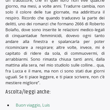
un traduttore, che in quel libro non vive qualche
giorno, ma mesi, a volte anni. Tradurre cambia, non
solo il colore delle tue giornate, ma addirittura il
respiro. Ricordo che quando traducevo la parte dei
delitti, uno dei romanzi che formano 2666 di Roberto
Bolaño, dove sono inserite le relazioni medico-legali
di cinquantadue femminicidi, dovevo ogni tanto
andare alla finestra e spalancarla per poter
ricominciare a respirare; altre volte, invece, mi è
capitato di ridere da sola, di commuovermi, di
arrabbiarmi. Sono rimasta chiusa tanti anni, dalla
mattina alla sera, nel mio studiolo sulle colline… qua,
fra Lucca e il mare, ma non ci sono stati due giorni
uguali. Se ti piace leggere, e ti piace scrivere, non c’è
mestiere migliore”
.
Ascolta/leggi anche:
Buon viaggio, Luis