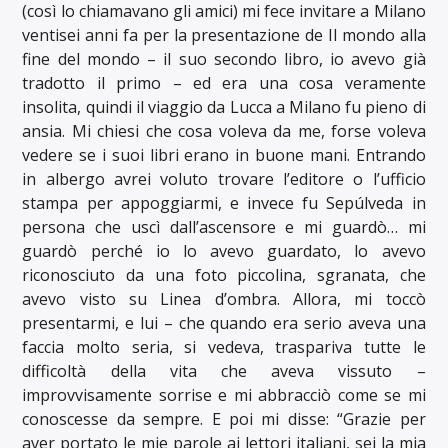
(così lo chiamavano gli amici) mi fece invitare a Milano
ventisei anni fa per la presentazione de Il mondo alla
fine del mondo – il suo secondo libro, io avevo già
tradotto il primo – ed era una cosa veramente
insolita, quindi il viaggio da Lucca a Milano fu pieno di
ansia. Mi chiesi che cosa voleva da me, forse voleva
vedere se i suoi libri erano in buone mani. Entrando
in albergo avrei voluto trovare l’editore o l’ufficio
stampa per appoggiarmi, e invece fu Sepúlveda in
persona che uscì dall’ascensore e mi guardò… mi
guardò perché io lo avevo guardato, lo avevo
riconosciuto da una foto piccolina, sgranata, che
avevo visto su Linea d’ombra. Allora, mi toccò
presentarmi, e lui – che quando era serio aveva una
faccia molto seria, si vedeva, traspariva tutte le
difficoltà della vita che aveva vissuto –
improvvisamente sorrise e mi abbracciò come se mi
conoscesse da sempre. E poi mi disse: “Grazie per
aver portato le mie parole ai lettori italiani, sei la mia