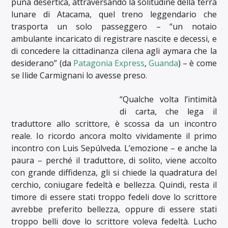
puna desertica, attraversando la solitudine della terra
lunare di Atacama, quel treno leggendario che
trasporta un solo passeggero – “un notaio
ambulante incaricato di registrare nascite e decessi, e
di concedere la cittadinanza cilena agli aymara che la
desiderano” (da
Patagonia Express
,
Guanda
) – è come
se Ilide Carmignani lo avesse preso.
“Qualche volta l’intimità
di carta, che lega il
traduttore allo scrittore, è scossa da un incontro
reale. Io ricordo ancora molto vividamente il primo
incontro con Luis Sepúlveda. L’emozione – e anche la
paura – perché il traduttore, di solito, viene accolto
con grande diffidenza, gli si chiede la quadratura del
cerchio, coniugare fedeltà e bellezza. Quindi, resta il
timore di essere stati troppo fedeli dove lo scrittore
avrebbe preferito bellezza, oppure di essere stati
troppo belli dove lo scrittore voleva fedeltà. Lucho