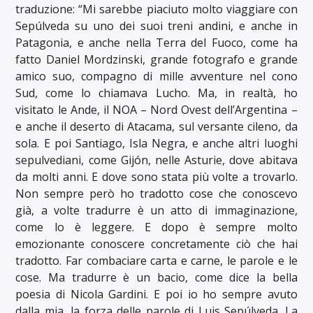
traduzione: “Mi sarebbe piaciuto molto viaggiare con
Sepúlveda su uno dei suoi treni andini, e anche in
Patagonia, e anche nella Terra del Fuoco, come ha
fatto Daniel Mordzinski, grande fotografo e grande
amico suo, compagno di mille avventure nel cono
Sud, come lo chiamava Lucho. Ma, in realtà, ho
visitato le Ande, il NOA – Nord Ovest dell’Argentina –
e anche il deserto di Atacama, sul versante cileno, da
sola. E poi Santiago, Isla Negra, e anche altri luoghi
sepulvediani, come Gijón, nelle Asturie, dove abitava
da molti anni. E dove sono stata più volte a trovarlo.
Non sempre però ho tradotto cose che conoscevo
già, a volte tradurre è un atto di immaginazione,
come lo è leggere. E dopo è sempre molto
emozionante conoscere concretamente ciò che hai
tradotto. Far combaciare carta e carne, le parole e le
cose. Ma tradurre è un bacio, come dice la bella
poesia di Nicola Gardini. E poi io ho sempre avuto
dalla mia, la forza delle parole di Luis Sepúlveda. La