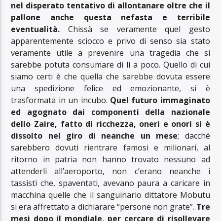
nel disperato tentativo di allontanare oltre che il
pallone anche questa nefasta e terribile
eventualità.
Chissà se veramente quel gesto
apparentemente sciocco e privo di senso sia stato
veramente utile a prevenire una tragedia che si
sarebbe potuta consumare di lì a poco. Quello di cui
siamo certi è che quella che sarebbe dovuta essere
una spedizione felice ed emozionante, si è
trasformata in un incubo.
Quel futuro immaginato
ed agognato dai componenti della nazionale
dello Zaire, fatto di ricchezza, oneri e onori si è
dissolto nel giro di neanche un mese
; dacché
sarebbero dovuti rientrare famosi e milionari, al
ritorno in patria non hanno trovato nessuno ad
attenderli all’aeroporto, non c’erano neanche i
tassisti che, spaventati, avevano paura a caricare in
macchina quelle che il sanguinario dittatore Mobutu
si era affrettato a dichiarare “persone non grate”.
Tre
mesi dopo il mondiale, per cercare di risollevare