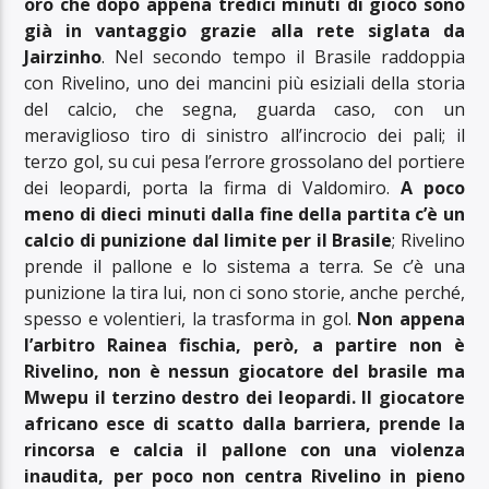
oro che dopo appena tredici minuti di gioco sono
già in vantaggio grazie alla rete siglata da
Jairzinho
. Nel secondo tempo il Brasile raddoppia
con Rivelino, uno dei mancini più esiziali della storia
del calcio, che segna, guarda caso, con un
meraviglioso tiro di sinistro all’incrocio dei pali; il
terzo gol, su cui pesa l’errore grossolano del portiere
dei leopardi, porta la firma di Valdomiro.
A poco
meno di dieci minuti dalla fine della partita c’è un
calcio di punizione dal limite per il Brasile
; Rivelino
prende il pallone e lo sistema a terra. Se c’è una
punizione la tira lui, non ci sono storie, anche perché,
spesso e volentieri, la trasforma in gol.
Non appena
l’arbitro Rainea fischia, però, a partire non è
Rivelino, non è nessun giocatore del brasile ma
Mwepu il terzino destro dei leopardi. Il giocatore
africano esce di scatto dalla barriera, prende la
rincorsa e calcia il pallone con una violenza
inaudita, per poco non centra Rivelino in pieno