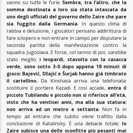
vanno su tutte le furie.
Sembra, tra l’altro, che la
somma destinata a loro sia stata intascata da
uno degli ufficiali del governo dello Zaire che pare
sia fuggito dalla Germania
. In questo clima di
rabbia e delusione, i giocatori pensano addirittura di
fare sciopero e non entrare in campo per disputare la
seconda partita della manifestazione contro la
squadra Jugoslava. E forse, col senno di poi, sarebbe
stato meglio:
i leopardi, stavolta con la casacca
verde, sono sotto 3-0 dopo appena 18 minuti di
gioco: Bajević, Džajić e Šurjak hanno già timbrato
il cartellino.
Da Kinshasa arriva una telefonata:
sostituire il portiere Kazadi. E così accade,
entra il
piccolo Tubilandu e piccolo non si riferisce all’età,
visto che ha ventisei anni, ma alla sua statura:
non arriva ad un metro e settanta
. Non fa in
tempo ad entrare che subito viene trafitto dalla
conclusione di Katalinsky. È una debacle totale;
lo
Zaire subisce una delle sconfitte più pesanti mai