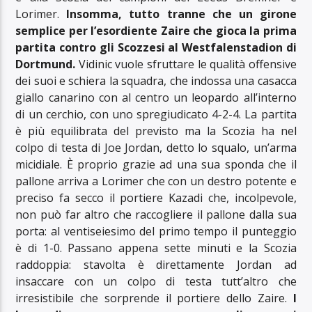
Lorimer.
Insomma, tutto tranne che un girone
semplice per l’esordiente Zaire che gioca la prima
partita contro gli Scozzesi al Westfalenstadion di
Dortmund.
Vidinic vuole sfruttare le qualità offensive
dei suoi e schiera la squadra, che indossa una casacca
giallo canarino con al centro un leopardo all’interno
di un cerchio, con uno spregiudicato 4-2-4. La partita
è più equilibrata del previsto ma la Scozia ha nel
colpo di testa di Joe Jordan, detto lo squalo, un’arma
micidiale. È proprio grazie ad una sua sponda che il
pallone arriva a Lorimer che con un destro potente e
preciso fa secco il portiere Kazadi che, incolpevole,
non può far altro che raccogliere il pallone dalla sua
porta: al ventiseiesimo del primo tempo il punteggio
è di 1-0. Passano appena sette minuti e la Scozia
raddoppia: stavolta è direttamente Jordan ad
insaccare con un colpo di testa tutt’altro che
irresistibile che sorprende il portiere dello Zaire.
I