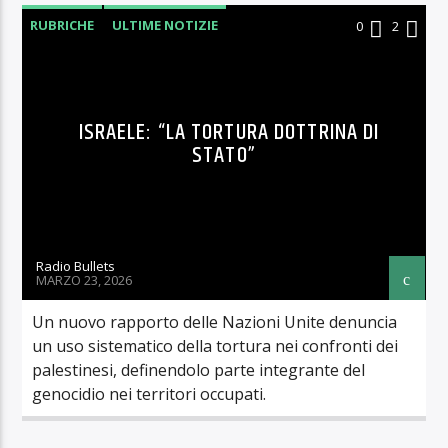
RUBRICHE
ULTIME NOTIZIE
0
2
ISRAELE: “LA TORTURA DOTTRINA DI
STATO”
Radio Bullets
MARZO 23, 2026
Un nuovo rapporto delle Nazioni Unite denuncia
un uso sistematico della tortura nei confronti dei
palestinesi, definendolo parte integrante del
genocidio nei territori occupati.