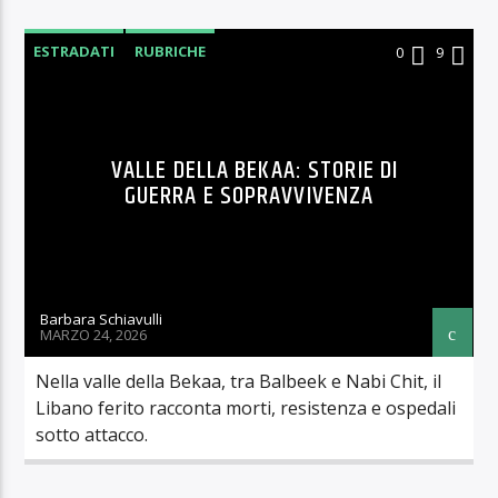
ESTRADATI
RUBRICHE
0
9
VALLE DELLA BEKAA: STORIE DI
GUERRA E SOPRAVVIVENZA
Barbara Schiavulli
MARZO 24, 2026
Nella valle della Bekaa, tra Balbeek e Nabi Chit, il
Libano ferito racconta morti, resistenza e ospedali
sotto attacco.