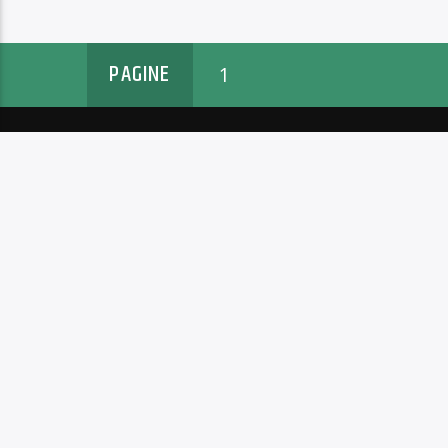
PAGINE
1
MENU
ARTICOLI
L’ASSOCIAZIONE
ARCS: non