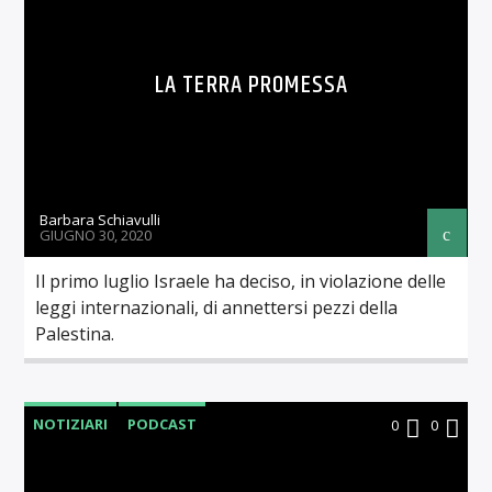
LA TERRA PROMESSA
Barbara Schiavulli
GIUGNO 30, 2020
Il primo luglio Israele ha deciso, in violazione delle
leggi internazionali, di annettersi pezzi della
Palestina.
NOTIZIARI
PODCAST
0
0