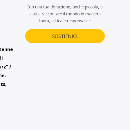
Con una tua donazione, anche piccola, ci
aiuti a raccontare il mondo in maniera
libera, critica e responsabile
SOSTIENICI
a
ttenne
di
rz” /
ne.
ts,