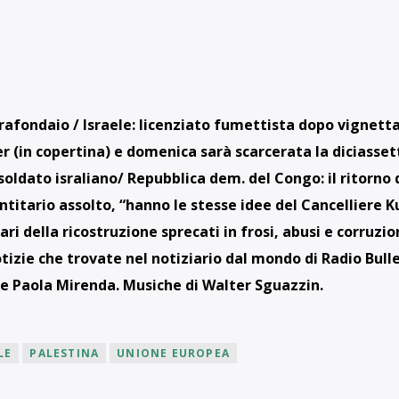
rrafondaio / Israele: licenziato fumettista dopo vignett
r (in copertina) e domenica sarà scarcerata la diciasse
oldato israliano/ Repubblica dem. del Congo: il ritorno 
itario assolto, “hanno le stesse idee del Cancelliere Ku
ari della ricostruzione sprecati in frosi, abusi e corruzio
tizie che trovate nel notiziario dal mondo di Radio Bulle
i e Paola Mirenda. Musiche di Walter Sguazzin.
LE
PALESTINA
UNIONE EUROPEA