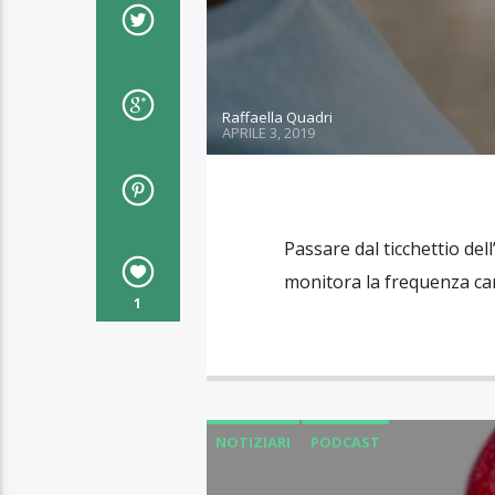
Raffaella Quadri
APRILE 3, 2019
Passare dal ticchettio del
monitora la frequenza ca
1
NOTIZIARI
PODCAST