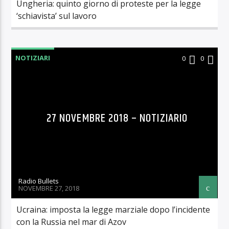
Ungheria: quinto giorno di proteste per la legge
‘schiavista’ sul lavoro
NOTIZIARI
0
0
27 NOVEMBRE 2018 – NOTIZIARIO
Radio Bullets
NOVEMBRE 27, 2018
Ucraina: imposta la legge marziale dopo l’incidente
con la Russia nel mar di Azov