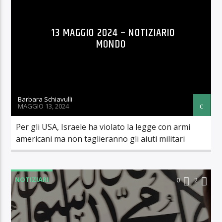
13 MAGGIO 2024 – NOTIZIARIO
MONDO
Barbara Schiavulli
MAGGIO 13, 2024
Per gli USA, Israele ha violato la legge con armi
americani ma non taglieranno gli aiuti militari
NOTIZIARI
0
2