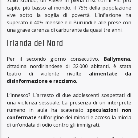
Sullo sfondo, un Paese in piena crisi: con il PIL pro
capite più basso al mondo, il 75% della popolazione
vive sotto la soglia di povertà. L’inflazione ha
superato il 40% mensile e il Burundi è alle prese con
una grave carenza di carburante da quasi tre anni.
Irlanda del Nord
Per il secondo giorno consecutivo,
Ballymena
,
cittadina nordirlandese di 32.000 abitanti, è stata
teatro di violente rivolte
alimentate da
disinformazione e razzismo
.
L’innesco? L’arresto di due adolescenti sospettati di
una violenza sessuale. La presenza di un interprete
rumeno in aula ha scatenato
speculazioni non
confermate
sull’origine dei minori e acceso la miccia
di un’ondata di odio contro gli immigrati.