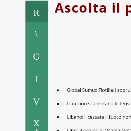
Ascolta il
Global Sumud Flotilla: i soprus
Iran: non si allentano le tens
Libano: il cessate il fuoco non
Libia: il ricorso di Osama Al
4