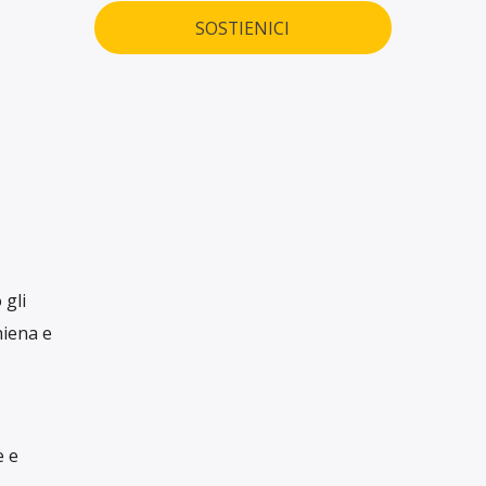
SOSTIENICI
 gli
hiena e
e e