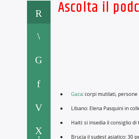
Ascolta il pod
Gaza
: corpi mutilati, persone
Libano: Elena Pasquini in col
Haiti: si insedia il consiglio di
Brucia il sudest asiatico: 30 
7