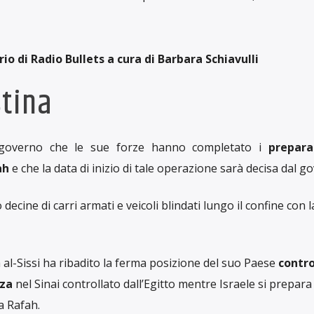
io di Radio Bullets a cura di Barbara Schiavulli
stina
 governo che le sue forze hanno completato i
prepara
ah
e che la data di inizio di tale operazione sarà decisa dal g
ecine di carri armati e veicoli blindati lungo il confine con la
 al-Sissi ha ribadito la ferma posizione del suo Paese
contro
aza
nel Sinai controllato dall’Egitto mentre Israele si prepara
a Rafah.