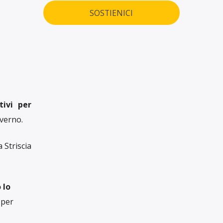
SOSTIENICI
tivi per
overno.
 Striscia
 lo
 per