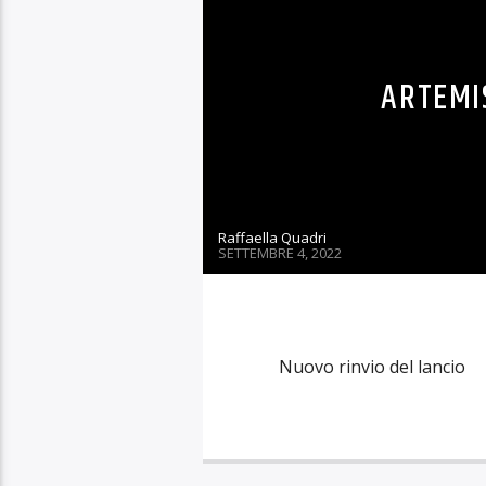
3
RUBRICHE
TECHNOMONDO
ULTIM
A
Raffaella Quadri
DICEMBRE 12, 2022