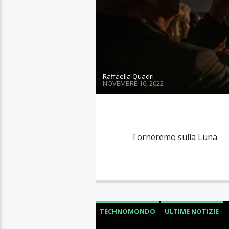
RUBRICHE
TECHNOMONDO
Raffaella Quadri
APRILE 2, 2026
Artemis II prepara il rito