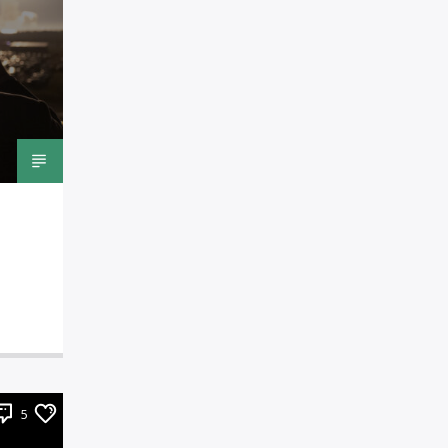
RUBRICHE
3
Rubriche
IL GIORNALISMO
INDIPENDENTE
HA BISOGNO
DEL TUO AIUTO