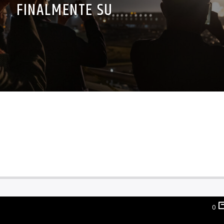
0
INTORNO ALLA LUNA
rno dell’uomo sul nostro satellite