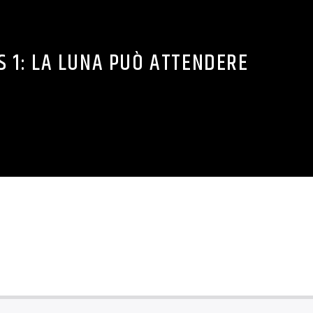
E NOTIZIE
0
L VIA I TEST SU ORION