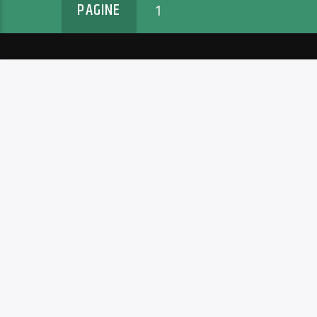
PAGINE
1
MENU
ARTICOLI
L’ASSOCIAZIONE
6 agosto
LA REDAZIONE
ARCS: non
BULLETS SHOWS
5 agosto
CONTATTACI