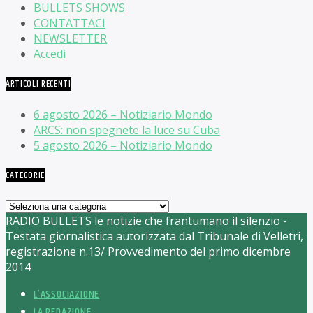
BULLETS SHOWS
CONTATTACI
NEWSLETTER
Accedi
ARTICOLI RECENTI
6 agosto 2026 – Notiziario Mondo
ARCS: non spegnete la luce su Cuba
5 agosto 2026 – Notiziario Mondo
CATEGORIE
Categorie
RADIO BULLETS le notizie che frantumano il silenzio -
Testata giornalistica autorizzata dal Tribunale di Velletri,
registrazione n.13/ Provvedimento del primo dicembre
2014
L’ASSOCIAZIONE
LA REDAZIONE