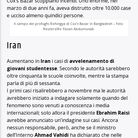
Cox’s Bazar scoppiano incendi. Uno enorme, nel
marzo di due anni fa, aveva distrutto oltre 10.000 case
e ucciso almeno quindici persone.
Il campo dei profughi Rohingya di Cox’s Bazar in Bangladesh – foto:
Reuters/Ro Yassin Abdumonab.
Iran
Aumentano in
Iran
i casi di
avvelenamento di
giovani studentesse
. Secondo le autorità sarebbero
oltre cinquanta le scuole coinvolte, mentre la stampa
parla di più di sessanta.
I primi casi risalirebbero a novembre ma le autorità
avrebbero iniziato a indagare solamente quando del
fenomeno sono venuti a conoscenza i media
internazionali; solo allora il presidente
Ebrahim Raisi
avrebbe annunciato un’indagine sui casi. Ancora
nessun responsabile, però, anche se il ministro
dell’Interno
Ahmad Vahidi
ha dichiarato che nelle