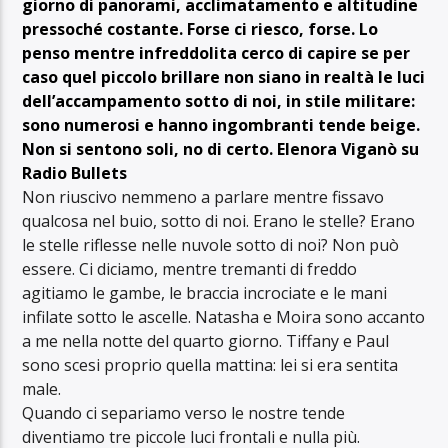
giorno di panorami, acclimatamento e altitudine
pressoché costante. Forse ci riesco, forse. Lo
penso mentre infreddolita cerco di capire se per
caso quel piccolo brillare non siano in realtà le luci
dell’accampamento sotto di noi, in stile militare:
sono numerosi e hanno ingombranti tende beige.
Non si sentono soli, no di certo. Elenora Viganò su
Radio Bullets
Non riuscivo nemmeno a parlare mentre fissavo
qualcosa nel buio, sotto di noi. Erano le stelle? Erano
le stelle riflesse nelle nuvole sotto di noi? Non può
essere. Ci diciamo, mentre tremanti di freddo
agitiamo le gambe, le braccia incrociate e le mani
infilate sotto le ascelle. Natasha e Moira sono accanto
a me nella notte del quarto giorno. Tiffany e Paul
sono scesi proprio quella mattina: lei si era sentita
male.
Quando ci separiamo verso le nostre tende
diventiamo tre piccole luci frontali e nulla più.