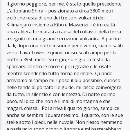
Il giorno peggiore, per me, è stato quello precedente.
L’altopiano Shira – posizionato a circa 3800 metri
e ciò che resta di uno dei tre coni vulcanici del
Kilimanjaro insieme a Kibo e Mawenzi – è in realtà
una caldera formatasi a causa del collasso della terra
a seguito di una grande eruzione vulcanica. A partire
da lì, dopo una notte insonne per il vento, siamo saliti
verso Lava Tower e quindi ridiscesi al campo per la
notte a 3950 metri. Su e giù, su e giù: la testa da
spaccarsi contro le rocce e poi i grazie e le risate
mentre scendendo tutto torna normale. Quando
arriviamo al campo mi riposo il più possibile, curioso
nelle tende di portatori e guide, mi lascio coinvolgere
da tutto, in silenzio e con lentezza. Di notte dormo
poco. Mi dico che non è il mal di montagna e che
magari, chissà… Poi arriva il quarto giorno, semplice
anche se sembra il quarantesimo. Il quarto, con le sue
stelle sotto i piedi, nelle nuvole. Non riesco nemmeno
a parlare: io sono proprio lì sopra e mi basterebbero