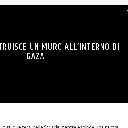
TRUISCE UN MURO ALL’INTERNO DI
GAZA
ollo su due terzi della Striscia mentre esplode una nuova