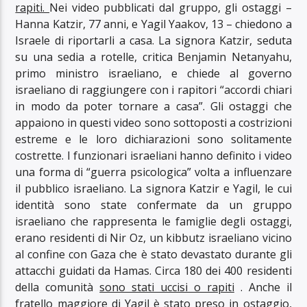
rapiti.
Nei video pubblicati dal gruppo, gli ostaggi –
Hanna Katzir, 77 anni, e Yagil Yaakov, 13 – chiedono a
Israele di riportarli a casa. La signora Katzir, seduta
su una sedia a rotelle, critica Benjamin Netanyahu,
primo ministro israeliano, e chiede al governo
israeliano di raggiungere con i rapitori “accordi chiari
in modo da poter tornare a casa”. Gli ostaggi che
appaiono in questi video sono sottoposti a costrizioni
estreme e le loro dichiarazioni sono solitamente
costrette. I funzionari israeliani hanno definito i video
una forma di “guerra psicologica” volta a influenzare
il pubblico israeliano. La signora Katzir e Yagil, le cui
identità sono state confermate da un gruppo
israeliano che rappresenta le famiglie degli ostaggi,
erano residenti di Nir Oz, un kibbutz israeliano vicino
al confine con Gaza che è stato devastato durante gli
attacchi guidati da Hamas. Circa 180 dei 400 residenti
della comunità
sono stati uccisi o rapiti
. Anche il
fratello maggiore di Yagil è stato preso in ostaggio,