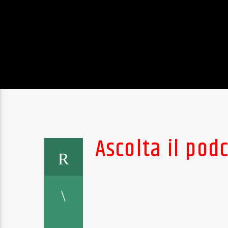
17 M
SC