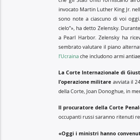
Iran: rilasciati dopo cinque an
Ucraina: Zelensky, «la mia prio
Messico: ucciso un altro giorn
Afghanistan
: Centcom, «L’Isi
2
Israele e Palestina: 19 anni f
Giappone: terremoto 7.3, quatt
Turchia: arrestate 12 attiviste 
Questo e molto altro nel notiziar