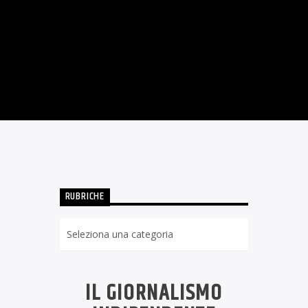
IARIO
022