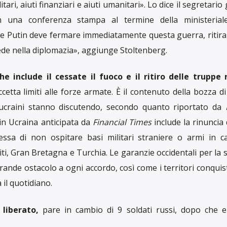
ti in Iran per più di cinque anni con l’accusa di voler rove
ffe che aveva lavorato per diverse organizzazioni uman
sheh Ashoori, sono tornati a casa tra gli abbracci e le lacr
no Unito ha sistemato un vecchio debito con l’Iran. Zaghari-
 suo marito, e i membri della famiglia di Ashoori si sono abbra
ti, ​​​​con un aereo noleggiato dal governo, alla base aerea
ime ore del mattino. Il governo britannico ha detto che 
ene la cittadinanza statunitense, britannica e iraniana,
dello stesso accordo. La svolta è stata raggiunta quando i r
re il ritorno sia dell’Iran che degli Stati Uniti a un
tare il programma di arricchimento nucleare di Teheran, col
e dei prigionieri.