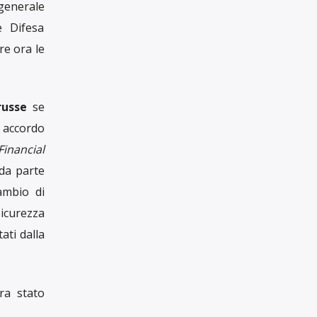
sciare il
itarie e
ime delle
Ratcliffe
cciati in
 di Brize
un terzo
 è stato
ispettivi
 accordo
loqui che