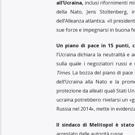
Iran
Due cittadini britannici, incarcera
governo, Nazanin Zaghari-Ratcli
l’ingegnere civile in pensione Anoo
loro famiglie oggi, dopo che il Reg
ha abbracciato la figlia di 7 anni e
lacrime dopo che i due sono arriva
Norton nell’Oxfordshire nelle pr
detenuto, Morad Tahbaz, che deti
rilasciato dal carcere come parte 
leader hanno cercato di negozia
internazionale progettato per limi
sono stati complicati dalla question