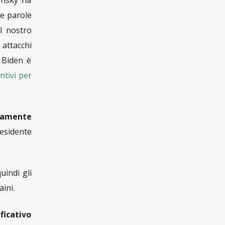
DEL TUO AIUTO
Con una tua donazione, anche piccola, ci
aiuti a raccontare il mondo in maniera
libera, critica e responsabile
SOSTIENICI