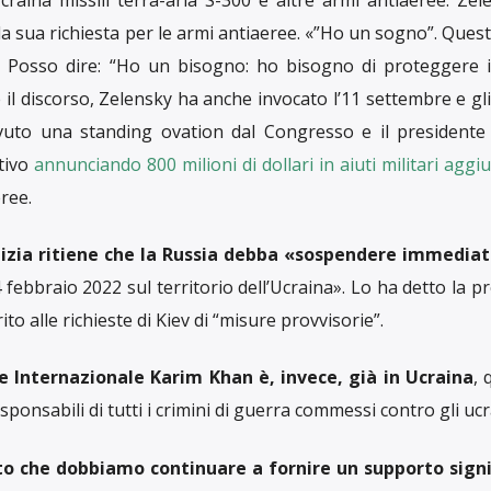
ni i britannici Zaghari Ratcliffe e Ashouri.
rità è la fine della guerra».
alista.
s-K in un anno sarà in grado di colpire fuori».
a moriva Rachel Corrie.
ro morti e decine di feriti.
per i diritti delle donne.
io di Radio Bullets, a cura di Barbara Schiavulli.