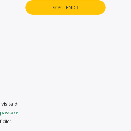
SOSTIENICI
visita di
passare
cile”.