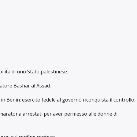
lità di uno Stato palestinese.
ttatore Bashar al Assad.
in Benin: esercito fedele al governo riconquista il controllo.
 maratona arrestati per aver permesso alle donne di
erei sul confine conteso.