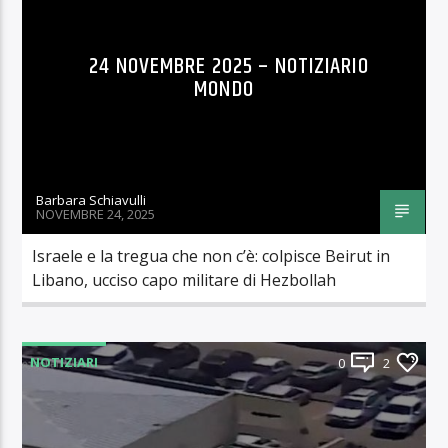
24 NOVEMBRE 2025 – NOTIZIARIO
MONDO
Barbara Schiavulli
NOVEMBRE 24, 2025
Israele e la tregua che non c’è: colpisce Beirut in
Libano, ucciso capo militare di Hezbollah
NOTIZIARI
0
2