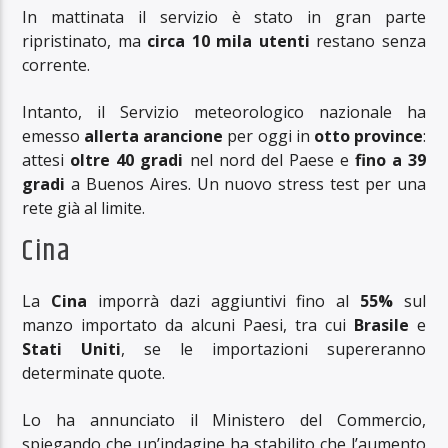
In mattinata il servizio è stato in gran parte
ripristinato, ma
circa 10 mila utenti
restano senza
corrente.
Intanto, il Servizio meteorologico nazionale ha
emesso
allerta arancione
per oggi in
otto province
:
attesi
oltre 40 gradi
nel nord del Paese e
fino a 39
gradi
a Buenos Aires. Un nuovo stress test per una
rete già al limite.
Cina
La
Cina
imporrà dazi aggiuntivi fino al
55%
sul
manzo importato da alcuni Paesi, tra cui
Brasile
e
Stati Uniti
, se le importazioni supereranno
determinate quote.
Lo ha annunciato il Ministero del Commercio,
spiegando che un’indagine ha stabilito che l’aumento