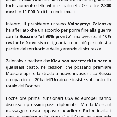
forte aumento delle vittime civili nel 2025: oltre
2.300
morti
e
11.000 feriti
in undici mesi.
Intanto, Il presidente ucraino
Volodymyr Zelensky
ha affer,atp che un accordo per porre fine alla guerra
con la
Russia
è “
al 90% pronto
”, ma avverte: il
10%
restante è decisivo
e riguarda i nodi più pericolosi, a
partire dal territorio e dalle garanzie di sicurezza.
Zelensky ribadisce che
Kiev non accetterà la pace a
qualsiasi costo
, né cessioni che possano premiare
Mosca e aprire la strada a nuove invasioni. La Russia
occupa circa il 20% dell’Ucraina e insiste sul controllo
totale del Donbas.
Poche ore prima, funzionari USA ed europei hanno
discusso i prossimi passi diplomatici. Ma da Mosca il
messaggio resta opposto:
Vladimir Putin
invita i
russi a “credere nella vittoria” e il Cremlino annuncia