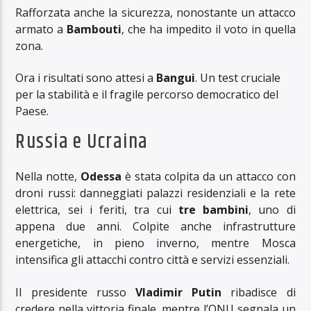
Rafforzata anche la sicurezza, nonostante un attacco
armato a
Bambouti
, che ha impedito il voto in quella
zona.
Ora i risultati sono attesi a
Bangui
. Un test cruciale
per la stabilità e il fragile percorso democratico del
Paese.
Russia e Ucraina
Nella notte,
Odessa
è stata colpita da un attacco con
droni russi: danneggiati palazzi residenziali e la rete
elettrica, sei i feriti, tra cui
tre bambini
, uno di
appena due anni. Colpite anche infrastrutture
energetiche, in pieno inverno, mentre Mosca
intensifica gli attacchi contro città e servizi essenziali.
Il presidente russo
Vladimir Putin
ribadisce di
credere nella vittoria finale, mentre l’ONU segnala un