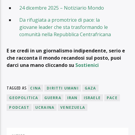
24 dicembre 2025 – Notiziario Mondo
Da rifugiata a promotrice di pace: la
giovane leader che sta trasformando le
comunità nella Repubblica Centrafricana
E se credi in un giornalismo indipendente, serio e
che racconta il mondo recandosi sul posto, puoi
darci una mano cliccando su
Sostienici
TAGGED AS
CINA
DIRITTI UMANI
GAZA
GEOPOLITICA
GUERRA
IRAN
ISRAELE
PACE
PODCAST
UCRAINA
VENEZUELA