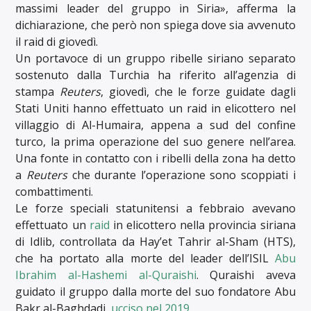
massimi leader del gruppo in Siria», afferma la
dichiarazione, che però non spiega dove sia avvenuto
il raid di giovedì.
Un portavoce di un gruppo ribelle siriano separato
sostenuto dalla Turchia ha riferito all’agenzia di
stampa
Reuters
, giovedì, che le forze guidate dagli
Stati Uniti hanno effettuato un raid in elicottero nel
villaggio di Al-Humaira, appena a sud del confine
turco, la prima operazione del suo genere nell’area.
Una fonte in contatto con i ribelli della zona ha detto
a
Reuters
che durante l’operazione sono scoppiati i
combattimenti.
Le forze speciali statunitensi a febbraio avevano
effettuato un
raid
in elicottero nella provincia siriana
di Idlib, controllata da Hay’et Tahrir al-Sham (HTS),
che ha portato alla morte del leader dell’ISIL
Abu
Ibrahim al-Hashemi al-Quraishi
. Quraishi aveva
guidato il gruppo dalla morte del suo fondatore Abu
Bakr al-Baghdadi,
ucciso nel 2019
.