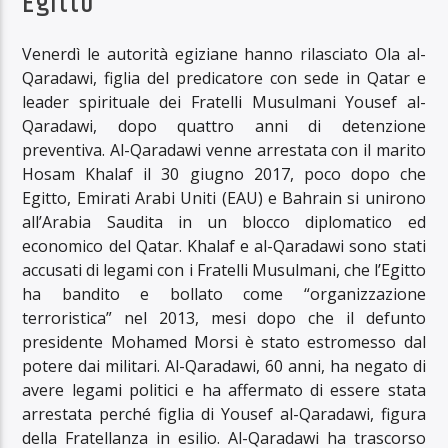
Egitto
Venerdì le autorità egiziane hanno rilasciato Ola al-
Qaradawi, figlia del predicatore con sede in Qatar e
leader spirituale dei Fratelli Musulmani Yousef al-
Qaradawi, dopo quattro anni di detenzione
preventiva. Al-Qaradawi venne arrestata con il marito
Hosam Khalaf il 30 giugno 2017, poco dopo che
Egitto, Emirati Arabi Uniti (EAU) e Bahrain si unirono
all’Arabia Saudita in un blocco diplomatico ed
economico del Qatar. Khalaf e al-Qaradawi sono stati
accusati di legami con i Fratelli Musulmani, che l’Egitto
ha bandito e bollato come “organizzazione
terroristica” nel 2013, mesi dopo che il defunto
presidente Mohamed Morsi è stato estromesso dal
potere dai militari. Al-Qaradawi, 60 anni, ha negato di
avere legami politici e ha affermato di essere stata
arrestata perché figlia di Yousef al-Qaradawi, figura
della Fratellanza in esilio. Al-Qaradawi ha trascorso