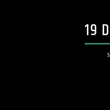
19 
S