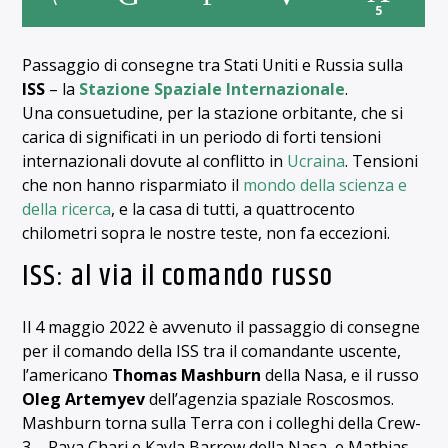
5
Passaggio di consegne tra Stati Uniti e Russia sulla
ISS
– la
Stazione Spaziale Internazionale
.
Una consuetudine, per la stazione orbitante, che si
carica di significati in un periodo di forti tensioni
internazionali dovute al conflitto in
Ucraina
.
Tensioni
che non hanno risparmiato il
mondo della scienza e
della ricerca
, e la casa di tutti, a quattrocento
chilometri sopra le nostre teste, non fa eccezioni.
ISS: al via il comando russo
Il 4 maggio 2022 è avvenuto il passaggio di consegne
per il comando della ISS tra il comandante uscente,
l’americano
Thomas Mashburn
della Nasa, e il russo
Oleg Artemyev
dell’agenzia spaziale Roscosmos.
Mashburn torna sulla Terra con i colleghi della Crew-
3 – Raya Chari e Kayla Barrow della Nasa, e Mathias