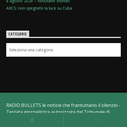
6 agosto 2026 – Notiziario Mondo
ARCS: non spegnete la luce su Cuba
CATEGORIE
Categorie
RADIO BULLETS le notizie che frantumano il silenzio -
Testata giornalistica autorizzata dal Tribunale di
Velletri, registrazione n.13/ Provvedimento del primo
dicembre 2014