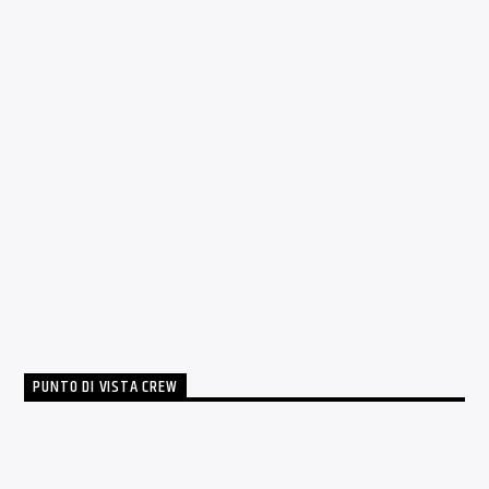
0
6
CONVIVERE CON IL COVID?
Le Funambole
NOVEMBRE 20, 2020
PUNTO DI VISTA CREW