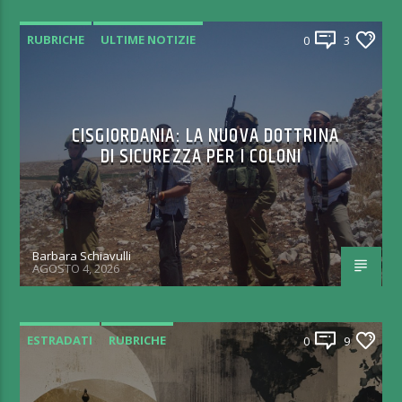
RUBRICHE
ULTIME NOTIZIE
0
3
CISGIORDANIA: LA NUOVA DOTTRINA
DI SICUREZZA PER I COLONI
Barbara Schiavulli
AGOSTO 4, 2026
ESTRADATI
RUBRICHE
0
9