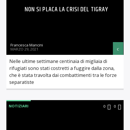
NON SI PLACA LA CRISI DEL TIGRAY
Francesca Mancini
MARZO 29, 2021
Nelle ultime settimane centinaia di migliaia di
rifugiati sono stati costretti a fuggire dalla zona,
che è stata travolta dai combattimenti tra le forze
separatiste
NOTIZIARI
0
0