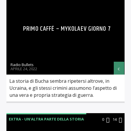
RUBRICHE
PRIMO CAFFÉ – MYKOLAEV GIORNO 7
Radio Bullets
APRILE 24, 2022
La storia di Bucha sembra ripetersi altrove, in
Ucraina, e gli stessi crimini assumono l’aspetto di
una vera e propria strategia di guerra.
EXTRA - UN’ALTRA PARTE DELLA STORIA
0
14
RUBRICHE