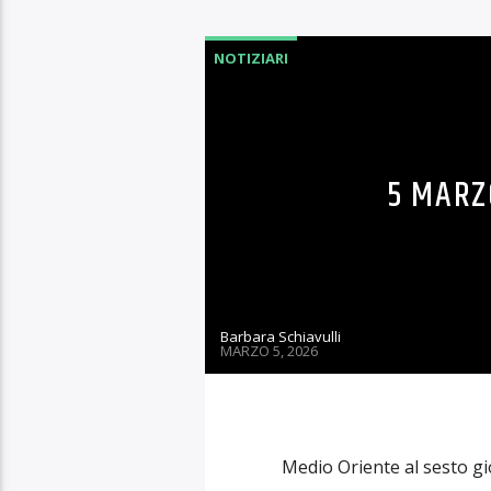
27 APRI
Barbara Schiavulli
APRILE 27, 2026
Mali: attacco al cuore del 
2