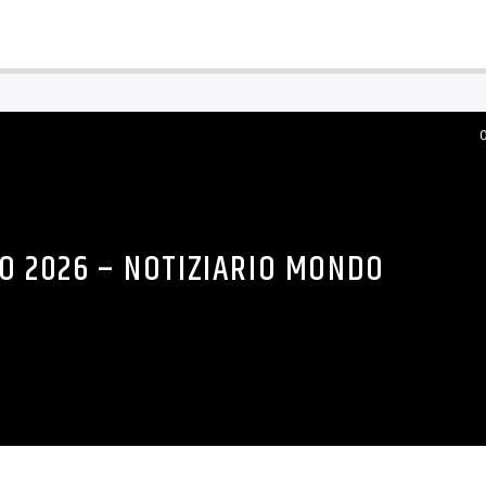
ZO 2026 – NOTIZIARIO MONDO
i attacchi dell’Iran nel Golfo nessuna menzione ad Usa e