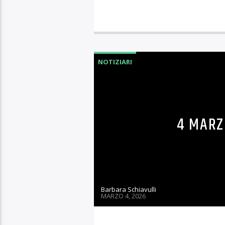
NOTIZIARI
12 MAR
Barbara Schiavulli
MARZO 12, 2026
Risoluzione Onu contro gl