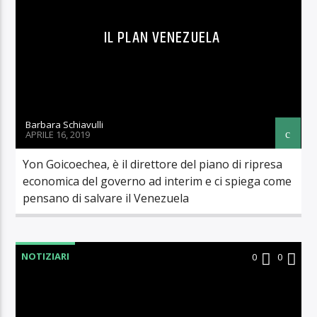
IL PLAN VENEZUELA
Barbara Schiavulli
APRILE 16, 2019
Yon Goicoechea, è il direttore del piano di ripresa
economica del governo ad interim e ci spiega come
pensano di salvare il Venezuela
NOTIZIARI
0
0