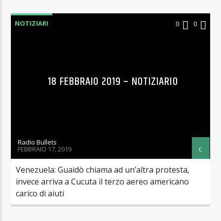
NOTIZIARI
0
0
18 FEBBRAIO 2019 – NOTIZIARIO
Radio Bullets
FEBBRAIO 17, 2019
Venezuela: Guaidò chiama ad un’altra protesta,
invece arriva a Cucuta il terzo aereo americano
carico di aiuti