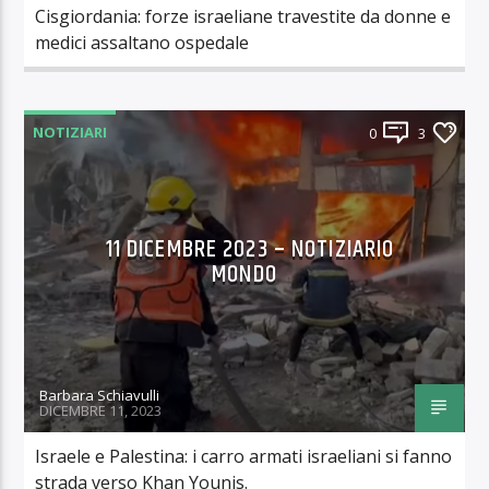
Cisgiordania: forze israeliane travestite da donne e
medici assaltano ospedale
NOTIZIARI
0
3
11 DICEMBRE 2023 – NOTIZIARIO
MONDO
Barbara Schiavulli
DICEMBRE 11, 2023
Israele e Palestina: i carro armati israeliani si fanno
strada verso Khan Younis.