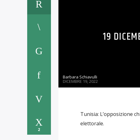
19 DICEM
Barbara Schiavulli
DICEMBRE 19, 2022
Tunisia: L’opposizione chi
elettorale.
2