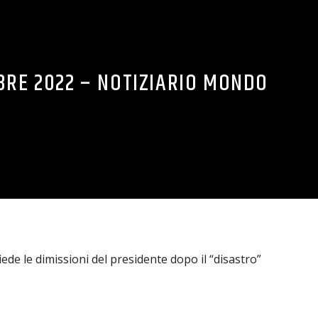
BRE 2022 – NOTIZIARIO MONDO
ede le dimissioni del presidente dopo il “disastro”