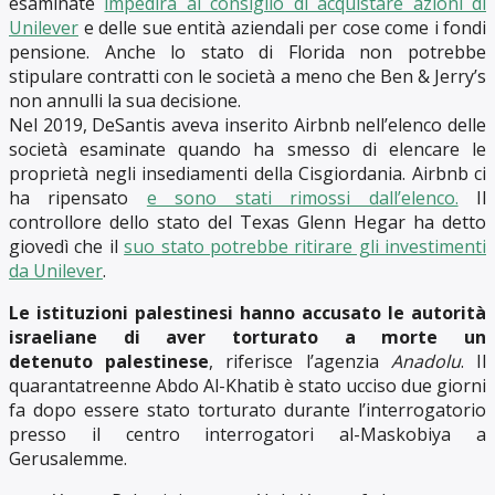
esaminate
impedirà al consiglio di acquistare azioni di
Unilever
e delle sue entità aziendali per cose come i fondi
pensione. Anche lo stato di Florida non potrebbe
stipulare contratti con le società a meno che Ben & Jerry’s
non annulli la sua decisione.
Nel 2019, DeSantis aveva inserito Airbnb nell’elenco delle
società esaminate quando ha smesso di elencare le
proprietà negli insediamenti della Cisgiordania. Airbnb ci
ha ripensato
e sono stati rimossi dall’elenco.
Il
controllore dello stato del Texas Glenn Hegar ha detto
giovedì che il
suo stato potrebbe ritirare gli investimenti
da Unilever
.
Le istituzioni palestinesi hanno accusato le autorità
israeliane di aver torturato a morte un
detenuto palestinese
, riferisce l’agenzia
Anadolu
. Il
quarantatreenne Abdo Al-Khatib è stato ucciso due giorni
fa dopo essere stato torturato durante l’interrogatorio
presso il centro interrogatori al-Maskobiya a
Gerusalemme.