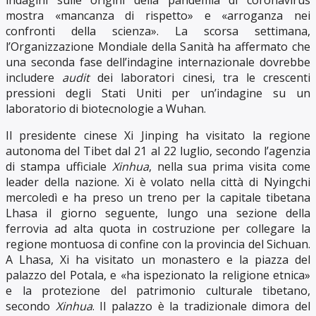
indagini sulle origini della pandemia di coronavirus
mostra «mancanza di rispetto» e «arroganza nei
confronti della scienza». La scorsa settimana,
l’Organizzazione Mondiale della Sanità ha affermato che
una seconda fase dell’indagine internazionale dovrebbe
includere
audit
dei laboratori cinesi, tra le crescenti
pressioni degli Stati Uniti per un’indagine su un
laboratorio di biotecnologie a Wuhan.
Il presidente cinese Xi Jinping ha visitato la regione
autonoma del Tibet dal 21 al 22 luglio, secondo l’agenzia
di stampa ufficiale
Xinhua
, nella sua prima visita come
leader della nazione. Xi è volato nella città di Nyingchi
mercoledì e ha preso un treno per la capitale tibetana
Lhasa il giorno seguente, lungo una sezione della
ferrovia ad alta quota in costruzione per collegare la
regione montuosa di confine con la provincia del Sichuan.
A Lhasa, Xi ha visitato un monastero e la piazza del
palazzo del Potala, e «ha ispezionato la religione etnica»
e la protezione del patrimonio culturale tibetano,
secondo
Xinhua
. Il palazzo è la tradizionale dimora del