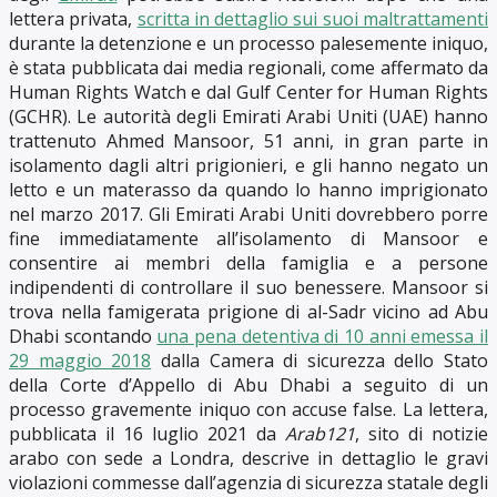
lettera privata,
scritta in dettaglio sui suoi maltrattamenti
durante la detenzione e un processo palesemente iniquo,
è stata pubblicata dai media regionali, come affermato da
Human Rights Watch e dal Gulf Center for Human Rights
(GCHR). Le autorità degli Emirati Arabi Uniti (UAE) hanno
trattenuto Ahmed Mansoor, 51 anni, in gran parte in
isolamento dagli altri prigionieri, e gli hanno negato un
letto e un materasso da quando lo hanno imprigionato
nel marzo 2017. Gli Emirati Arabi Uniti dovrebbero porre
fine immediatamente all’isolamento di Mansoor e
consentire ai membri della famiglia e a persone
indipendenti di controllare il suo benessere. Mansoor si
trova nella famigerata prigione di al-Sadr vicino ad Abu
Dhabi scontando
una pena detentiva di 10 anni emessa il
29 maggio 2018
dalla Camera di sicurezza dello Stato
della Corte d’Appello di Abu Dhabi a seguito di un
processo gravemente iniquo con accuse false. La lettera,
pubblicata il 16 luglio 2021 da
Arab121
, sito di notizie
arabo con sede a Londra, descrive in dettaglio le gravi
violazioni commesse dall’agenzia di sicurezza statale degli