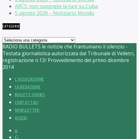
ARCS: non spegnete la luce su Cuba
5 agosto 2026 – Notiziario Mondo
CATEGORIE
Categorie
RADIO BULLETS le notizie che frantumano il silenzio -
Testata giornalistica autorizzata dal Tribunale di Velletri,
registrazione n.13/ Provvedimento del primo dicembre
2014
L’ASSOCIAZIONE
LA REDAZIONE
BULLETS SHOWS
CONTATTACI
NEWSLETTER
ACCEDI