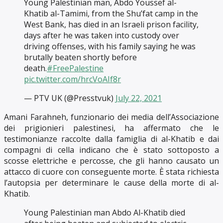
Young Palestinian man, Abdo Youssef al-
Khatib al-Tamimi, from the Shu’fat camp in the
West Bank, has died in an Israeli prison facility,
days after he was taken into custody over
driving offenses, with his family saying he was
brutally beaten shortly before
death.
#FreePalestine
pic.twitter.com/hrcVoAIf8r
— PTV UK (@Presstvuk)
July 22, 2021
Amani Farahneh, funzionario dei media dell’Associazione
dei prigionieri palestinesi, ha affermato che le
testimonianze raccolte dalla famiglia di al-Khatib e dai
compagni di cella indicano che è stato sottoposto a
scosse elettriche e percosse, che gli hanno causato un
attacco di cuore con conseguente morte. È stata richiesta
l’autopsia per determinare le cause della morte di al-
Khatib.
Young Palestinian man Abdo Al-Khatib died