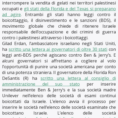
interrompere la vendita di gelati nei territori palestinesi
occupati e
gli stati della Florida e del Texas si preparano
ad agire
. Entrambi gli stati hanno leggi contro il
boicottaggio, il disinvestimento e le sanzioni (BDS), il
movimento globale che chiede di ritenere Israele
responsabile dell’occupazione e dei crimini di guerra
contro i palestinesi attraverso i boicottaggi.
Gilad Erdan, l’ambasciatore israeliano negli Stati Uniti,
ha
scritto una lettera ai governatori di oltre 30 stati
con
leggi anti-BDS perché agiscano contro Ben & Jerry’s. E
alcuni governatori si affrettano a cogliere al volo
l’opportunità di punire una società americana per conto
di una potenza straniera. Il governatore della Florida Ron
DeSantis (R) ha
scritto una lettera al consiglio di
amministrazione del suo stato
per inserire
immediatamente Ben & Jerry’s e la sua società madre
Unilever nell’elenco delle società di esami continui
boicottati da Israele. L’elenco avvia il processo per
inserire le società nell’elenco delle società esaminate che
boicottano Israele. L’elenco delle società