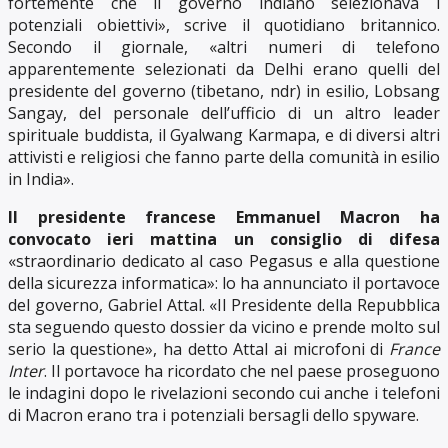
fortemente che il governo indiano selezionava i
potenziali obiettivi», scrive il quotidiano britannico.
Secondo il giornale, «altri numeri di telefono
apparentemente selezionati da Delhi erano quelli del
presidente del governo (tibetano, ndr) in esilio, Lobsang
Sangay, del personale dell’ufficio di un altro leader
spirituale buddista, il Gyalwang Karmapa, e di diversi altri
attivisti e religiosi che fanno parte della comunità in esilio
in India».
Il presidente francese Emmanuel Macron ha
convocato ieri mattina un consiglio di difesa
«straordinario dedicato al caso Pegasus e alla questione
della sicurezza informatica»: lo ha annunciato il portavoce
del governo, Gabriel Attal. «Il Presidente della Repubblica
sta seguendo questo dossier da vicino e prende molto sul
serio la questione», ha detto Attal ai microfoni di
France
Inter
. Il portavoce ha ricordato che nel paese proseguono
le indagini dopo le rivelazioni secondo cui anche i telefoni
di Macron erano tra i potenziali bersagli dello spyware.