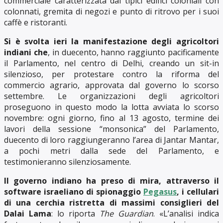
commerciale caratterizzata dai tipici edifici coloniali con
colonnati, gremita di negozi e punto di ritrovo per i suoi
caffè e ristoranti.
Si è svolta ieri la manifestazione degli agricoltori
indiani che
, in duecento, hanno raggiunto pacificamente
il Parlamento, nel centro di Delhi, creando un sit-in
silenzioso, per protestare contro la riforma del
commercio agrario, approvata dal governo lo scorso
settembre. Le organizzazioni degli agricoltori
proseguono in questo modo la lotta avviata lo scorso
novembre: ogni giorno, fino al 13 agosto, termine dei
lavori della sessione “monsonica” del Parlamento,
duecento di loro raggiungeranno l’area di Jantar Mantar,
a pochi metri dalla sede del Parlamento, e
testimonieranno silenziosamente.
Il governo indiano ha preso di mira, attraverso il
software israeliano di spionaggio
Pegasus
, i cellulari
di una cerchia ristretta di massimi consiglieri del
Dalai Lama
: lo riporta
The Guardian
. «L’analisi indica