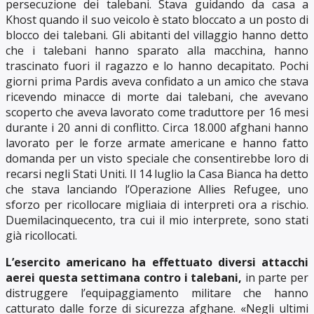
persecuzione dei talebani. Stava guidando da casa a
Khost quando il suo veicolo è stato bloccato a un posto di
blocco dei talebani. Gli abitanti del villaggio hanno detto
che i talebani hanno sparato alla macchina, hanno
trascinato fuori il ragazzo e lo hanno decapitato. Pochi
giorni prima Pardis aveva confidato a un amico che stava
ricevendo minacce di morte dai talebani, che avevano
scoperto che aveva lavorato come traduttore per 16 mesi
durante i 20 anni di conflitto. Circa 18.000 afghani hanno
lavorato per le forze armate americane e hanno fatto
domanda per un visto speciale che consentirebbe loro di
recarsi negli Stati Uniti. Il 14 luglio la Casa Bianca ha detto
che stava lanciando l’Operazione Allies Refugee, uno
sforzo per ricollocare migliaia di interpreti ora a rischio.
Duemilacinquecento, tra cui il mio interprete, sono stati
già ricollocati.
L’esercito americano ha effettuato diversi attacchi
aerei questa settimana contro i talebani,
in parte per
distruggere l’equipaggiamento militare che hanno
catturato dalle forze di sicurezza afghane. «Negli ultimi