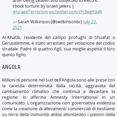
after being beaten and subjected to electric
shock torture by israeli jailers |
#IsraeliTerrorism
pic.twitter.com/zYj3wg93dR
— Sarah Wilkinson (@swilkinsonbc)
July 22,
2021
Al-Khatib, residente del campo profughi di Shuafat a
Gerusalemme, è stato arrestato per violazione del codice
stradale. Padre di quattro figli, sua moglie aspetta il loro
quinto figlio.
ANGOLA
Milioni di persone nel sud dell’Angola sono alle prese con
la carestia determinata dalla siccità, aggravata dal
cambiamento climatico che continua a devastare la
regione: lo afferma Amnesty International in un
comunicato. L’organizzazione non governativa evidenzia
come la creazione di allevamenti commerciali di bestiame
su terre della comunità abbia allontanato i pastori dalla