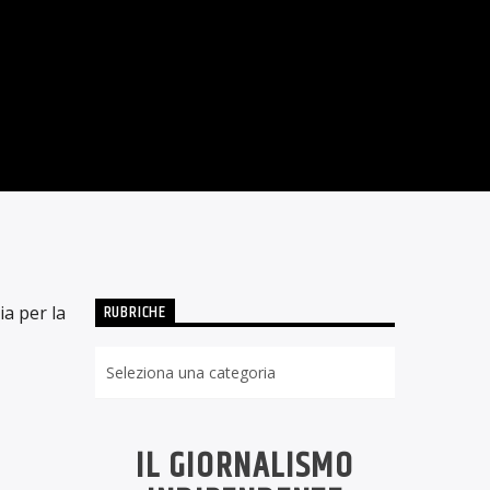
 IN GENERE
4