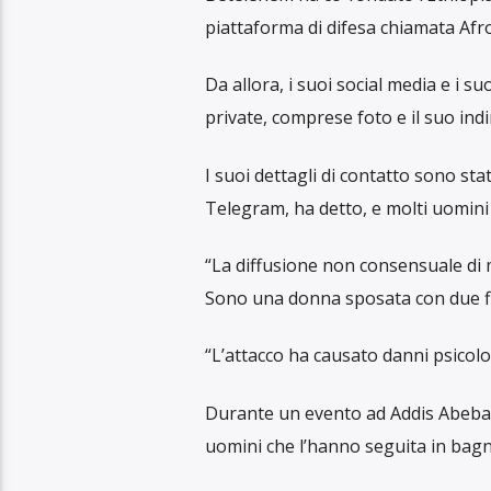
“Normalizzati e invisibili”: gli abus
prima sigaretta è di 7 anni. Sunak 
Ascolta il pod
Etiopia