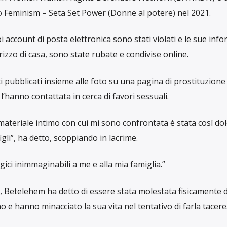
i online prendono di mira le donne etiopi. In Tunisia l’età med
propone una riforma a difesa del sesso biologico.
cast