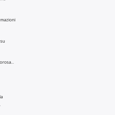
RUBRICHE
ia per la
Rubriche
IL GIORNALISMO
INDIPENDENTE
HA BISOGNO
DEL TUO AIUTO
Con una tua donazione, anche piccola, ci
aiuti a raccontare il mondo in maniera
libera, critica e responsabile