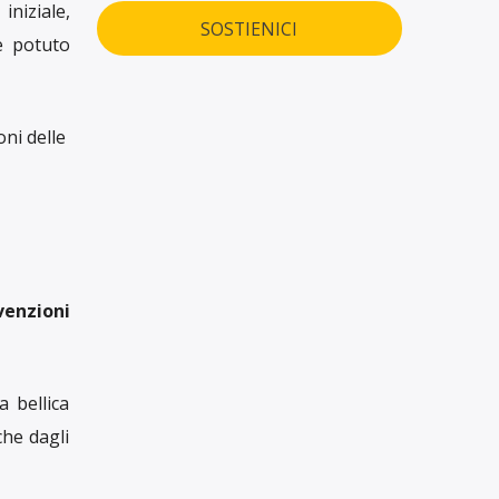
iniziale,
SOSTIENICI
e potuto
ni delle
venzioni
a bellica
che dagli