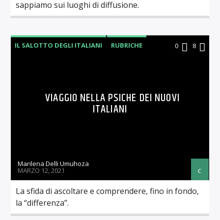
sappiamo sui luoghi di diffusione.
IL SALOTTO DEGLI ITALIANI
RUBRICHE
0
8
VIAGGIO NELLA PSICHE DEI NUOVI
ITALIANI
Marilena Delli Umuhoza
MARZO 12, 2021
La sfida di ascoltare e comprendere, fino in fondo,
la “differenza”.