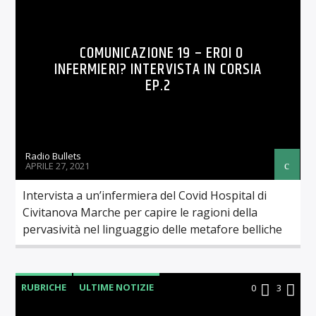
COMUNICAZIONE 19 – EROI O
INFERMIERI? INTERVISTA IN CORSIA
EP.2
Radio Bullets
APRILE 27, 2021
Intervista a un’infermiera del Covid Hospital di
Civitanova Marche per capire le ragioni della
pervasività nel linguaggio delle metafore belliche
RUBRICHE
ULTIME NOTIZIE
0
3