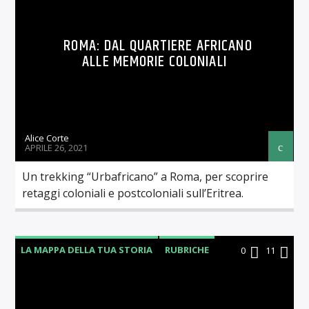
ROMA: DAL QUARTIERE AFRICANO
ALLE MEMORIE COLONIALI
Alice Corte
APRILE 26, 2021
Un trekking “Urbafricano” a Roma, per scoprire
retaggi coloniali e postcoloniali sull’Eritrea.
LA MAPPA DELLA TUA STORIA
RUBRICHE
0
11