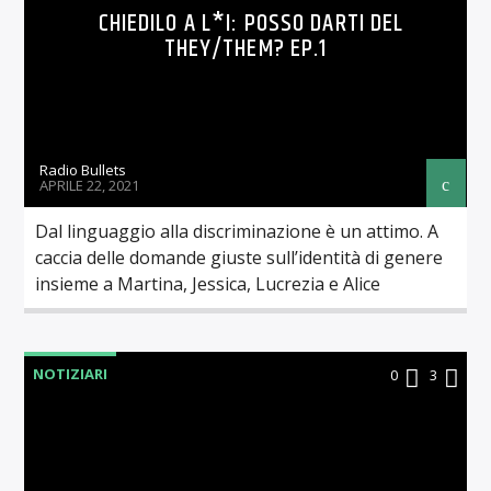
CHIEDILO A L*I: POSSO DARTI DEL
THEY/THEM? EP.1
Radio Bullets
APRILE 22, 2021
Dal linguaggio alla discriminazione è un attimo. A
caccia delle domande giuste sull’identità di genere
insieme a Martina, Jessica, Lucrezia e Alice
NOTIZIARI
0
3