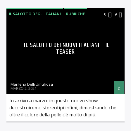
IL SALOTTO DEGLI ITALIANI
RUBRICHE
0
9
IL SALOTTO DEI NUOVI ITALIANI – IL
TEASER
Marilena Delli Umuhoza
MARZO 2, 2021
In arrivo a marzo: in questo nuovo show
decostruiremo stereotipi infimi, dimostrando che
oltre il colore della pelle c’è molto di più.