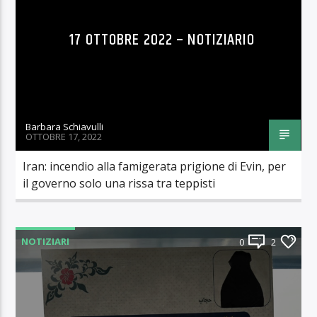
17 OTTOBRE 2022 – NOTIZIARIO
Barbara Schiavulli
OTTOBRE 17, 2022
Iran: incendio alla famigerata prigione di Evin, per
il governo solo una rissa tra teppisti
NOTIZIARI
0
2