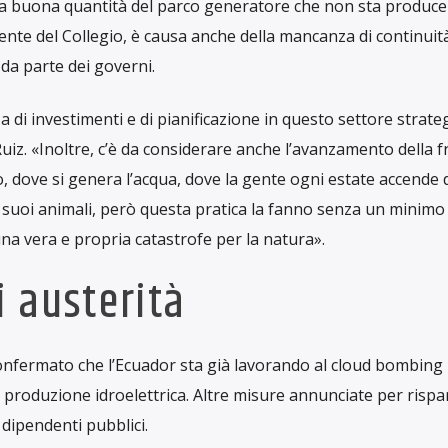
oraria è stata scelta per impattare il meno possibile nella vit
ialmente erano state programmate sospensioni di energia ele
mbre, ma poche ore prima della prima interruzioni, il Minis
zio delle misure sarebbe stato posticipato alla prossima sett
a vita degli ecuadoriani, come sostiene il Governo, non vale
a non posso produrre perché la macchina di raffinazione lavora
enditore di Salinas de Guaranda che produce e vende
prodotti
adio Bullets.
«Senza energia di notte, semplicemente non p