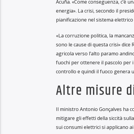
dalle 22.00 alle 6.00. Questa fascia 
quotidiana degli ecuadoriani. Iniz
questo venerdì a domenica 22 sette
dell’energia ha dichiarato che l’ini
Che questa misura impatti poco sull
2
tutti. «Io faccio il cioccolato e or
notte» dichiara Dorian Ruiz, impr
naturali
, sentito direttamente da
R
produrre».