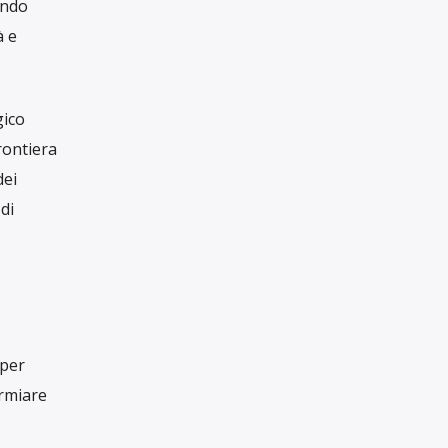
a
ttrica da
tero
Con una tua donazione, anche piccola, ci
imana.
aiuti a raccontare il mondo in maniera
libera, critica e responsabile
 per
SOSTIENICI
 tutta la
osso