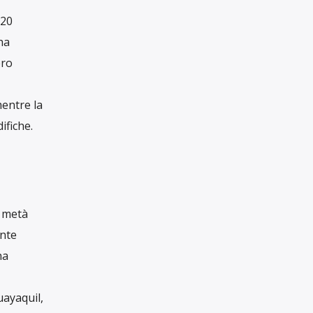
rta
 acqua ha