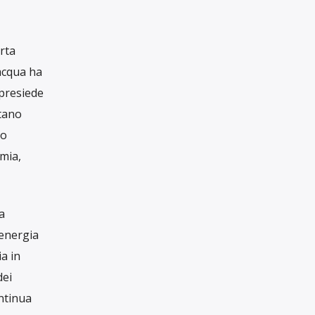
RUBRICHE
tà degli
Rubriche
no delle
riano ha
IL GIORNALISMO
e per
INDIPENDENTE
HA BISOGNO
DEL TUO AIUTO
ompreso,