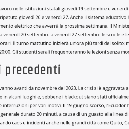
genza (COE) ha dichiarato ieri, 19 settembre, lo stato di alle
siccità. L’abbassamento del livello dei principali serbatoi di