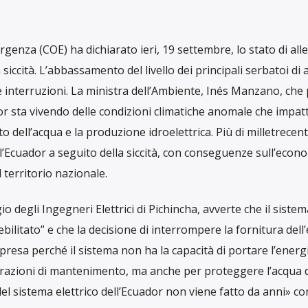
r fronteggiare la
crisi energetica
dovuta alla peggiore sicci
ell’Ecuador ha annunciato che, settimana prossima, ci saran
 elettrica in tutto il territorio nazionale. L’Esecutivo ecuado
tire in modo responsabile il controllo del sistema elettrico” 
a nelle sottostazioni di trasmissione elettrica del Sistema
 settimana prossima, da lunedì 23 a giovedì 26 settembre c