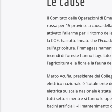
Ecuador senza
energia
elettrica pe
ultimi 61 anni.
Martedì 17 settembre, il Governo d
interruzioni di otto ore dell’energia
giustificato questa misura per “ges
eseguire la manutenzione preventiv
Nazionale.
Le sospensioni sono fissate per la