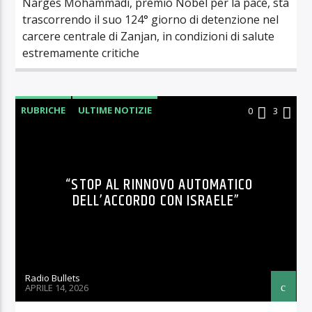
Narges Mohammadi, premio Nobel per la pace, sta
trascorrendo il suo 124° giorno di detenzione nel
carcere centrale di Zanjan, in condizioni di salute
estremamente critiche
RUBRICHE
ULTIME NOTIZIE
0
3
“STOP AL RINNOVO AUTOMATICO
DELL’ACCORDO CON ISRAELE”
Radio Bullets
APRILE 14, 2026