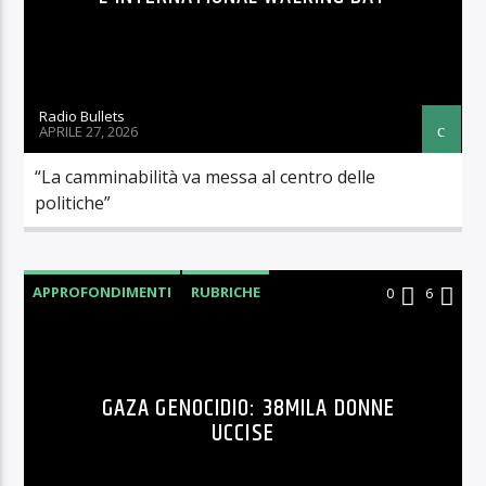
Radio Bullets
APRILE 27, 2026
“La camminabilità va messa al centro delle
politiche”
APPROFONDIMENTI
RUBRICHE
0
6
GAZA GENOCIDIO: 38MILA DONNE
UCCISE